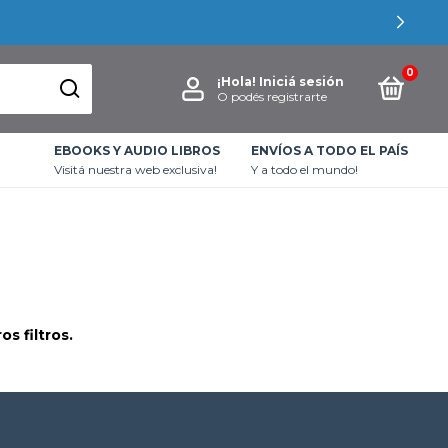
0
¡Hola!
Iniciá sesión
O podés registrarte
EBOOKS Y AUDIO LIBROS
ENVÍOS A TODO EL PAÍS
Visitá nuestra web exclusiva!
Y a todo el mundo!
s filtros.