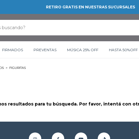
RETIRO GRATIS EN NUESTRAS SUCURSALES
FIRMADOS
PREVENTAS
MÚSICA 25% OFF
HASTA 50%OFF
IOS
>
FIGURITAS
s resultados para tu búsqueda. Por favor, intentá con otro