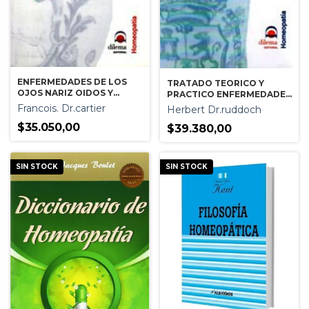
ENFERMEDADES DE LOS
TRATADO TEORICO Y
OJOS NARIZ OIDOS Y
PRACTICO ENFERMEDADES
LARINGE
DE LOS NIÑOS
Francois. Dr.cartier
Herbert Dr.ruddoch
$35.050,00
$39.380,00
SIN STOCK
SIN STOCK