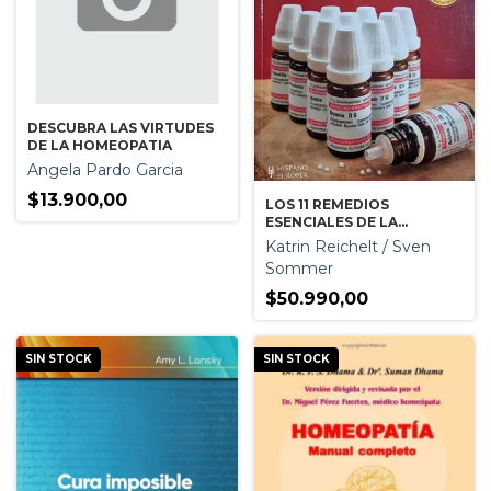
DESCUBRA LAS VIRTUDES
DE LA HOMEOPATIA
Angela Pardo Garcia
$13.900,00
LOS 11 REMEDIOS
ESENCIALES DE LA
HOMEOPATIA
Katrin Reichelt / Sven
Sommer
$50.990,00
SIN STOCK
SIN STOCK