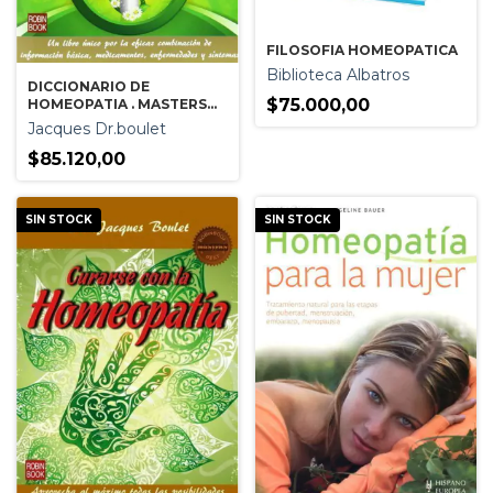
FILOSOFIA HOMEOPATICA
Biblioteca Albatros
DICCIONARIO DE
$75.000,00
HOMEOPATIA . MASTERS
BEST
Jacques Dr.boulet
$85.120,00
SIN STOCK
SIN STOCK