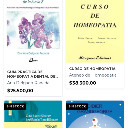
CURSO DE HOMEOPATIA
GUIA PRACTICA DE
Ateneo de Homeopatia
HOMEOPATIA DENTAL DE
LA A A LA Z
Ana Delgado Rabada
$38.300,00
$25.500,00
SIN STOCK
SIN STOCK