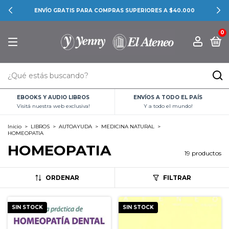
CONOCÉ LAS PROMOCIONES BANCARIAS
0
EBOOKS Y AUDIO LIBROS
ENVÍOS A TODO EL PAÍS
Visitá nuestra web exclusiva!
Y a todo el mundo!
Inicio
>
LIBROS
>
AUTOAYUDA
>
MEDICINA NATURAL
>
HOMEOPATIA
HOMEOPATIA
19 productos
ORDENAR
FILTRAR
SIN STOCK
SIN STOCK