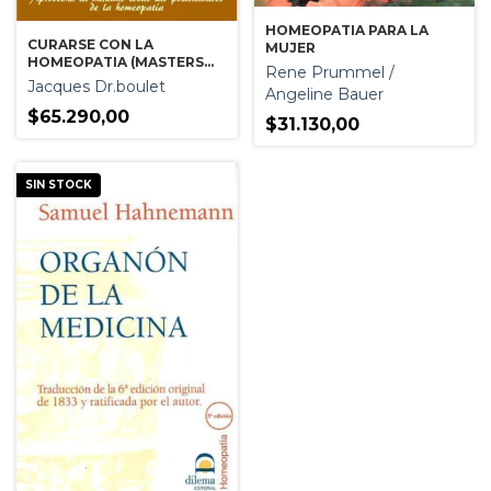
HOMEOPATIA PARA LA
CURARSE CON LA
MUJER
HOMEOPATIA (MASTERS
Rene Prummel /
BEST)
Jacques Dr.boulet
Angeline Bauer
$65.290,00
$31.130,00
SIN STOCK