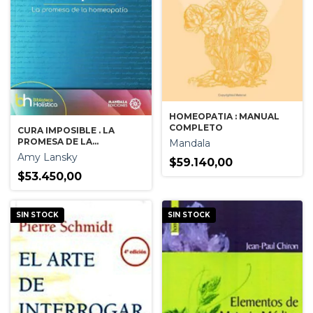
HOMEOPATIA : MANUAL
COMPLETO
CURA IMPOSIBLE . LA
PROMESA DE LA
Mandala
HOMEOPATIA
Amy Lansky
$59.140,00
$53.450,00
SIN STOCK
SIN STOCK