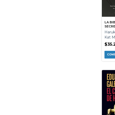
LA BI
SECR
Haruk
Kat M
$35.