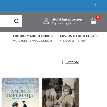
0
¡Hola!
Iniciá sesión
O podés registrarte
EBOOKS Y AUDIO LIBROS
ENVÍOS A TODO EL PAÍS
Visitá nuestra web exclusiva!
Y a todo el mundo!
Ordenar