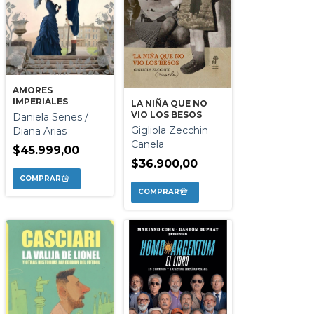
AMORES
IMPERIALES
LA NIÑA QUE NO
VIO LOS BESOS
Daniela Senes /
Gigliola Zecchin
Diana Arias
Canela
$45.999,00
$36.900,00