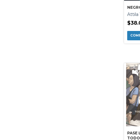
NEGRO
Attila
$38.
PASE 
TODO 