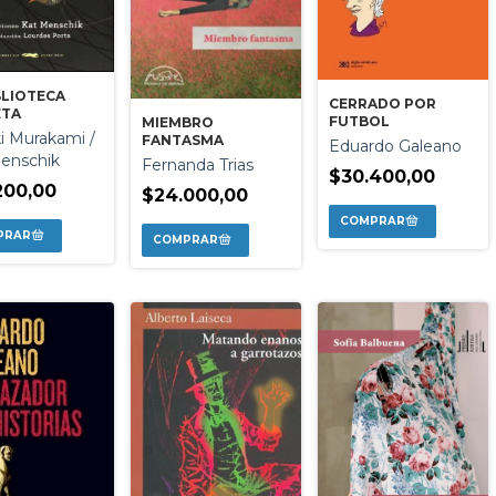
BLIOTECA
CERRADO POR
ETA
FUTBOL
MIEMBRO
i Murakami /
FANTASMA
Eduardo Galeano
enschik
Fernanda Trias
$30.400,00
200,00
$24.000,00