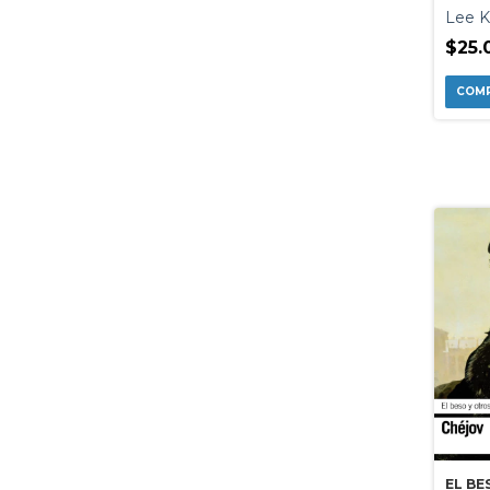
BIEN
Lee K
$25.
EL BE