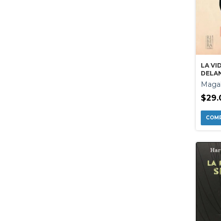
LA VI
DELA
Magal
$29.