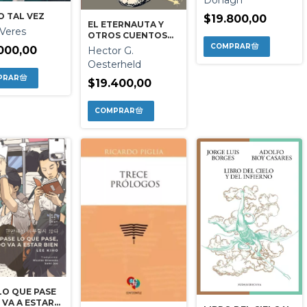
Donagh
 TAL VEZ
$19.800,00
EL ETERNAUTA Y
 Veres
OTROS CUENTOS
DE CIENCIA FICCION
000,00
Hector G.
Oesterheld
$19.400,00
LO QUE PASE
VA A ESTAR