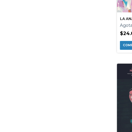
LA A
Agota
$24.