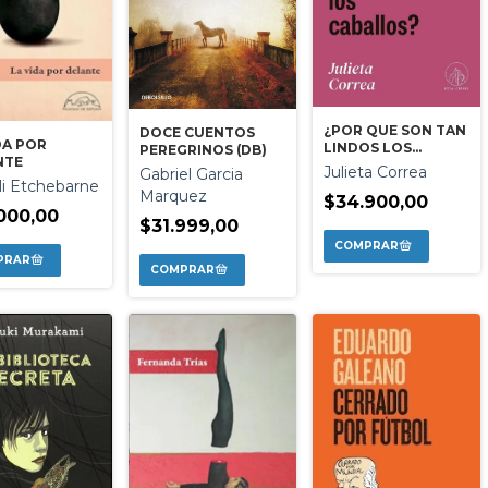
¿POR QUE SON TAN
DOCE CUENTOS
DA POR
LINDOS LOS
PEREGRINOS (DB)
NTE
CABALLOS?
Julieta Correa
Gabriel Garcia
i Etchebarne
Marquez
$34.900,00
000,00
$31.999,00