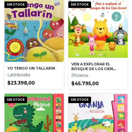
SIN STOCK
SIN STOCK
VEN A EXPLORAR EL
YO TENGO UN TALLARIN
BOSQUE DE LOS CIEN
ACRES - DISNEY BABY
Latinbooks
Phoenix
$23.398,00
$45.795,00
SIN STOCK
SIN STOCK