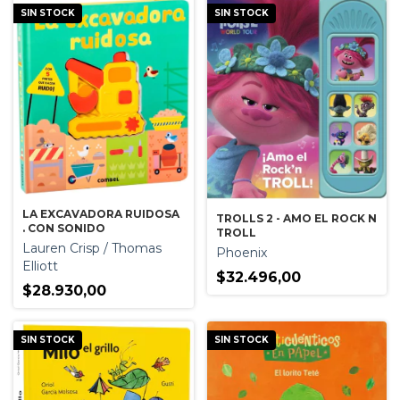
SIN STOCK
SIN STOCK
LA EXCAVADORA RUIDOSA
TROLLS 2 - AMO EL ROCK N
. CON SONIDO
TROLL
Lauren Crisp / Thomas
Phoenix
Elliott
$32.496,00
$28.930,00
SIN STOCK
SIN STOCK