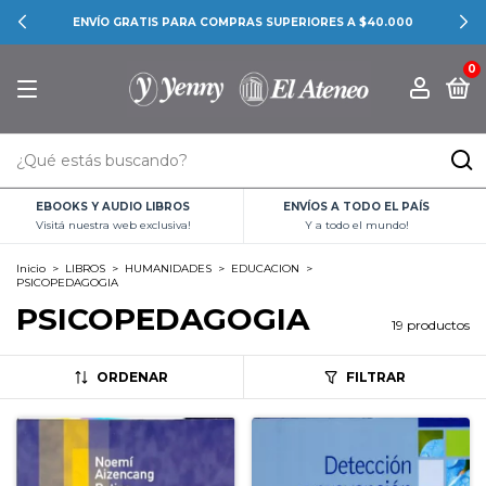
ENVÍO GRATIS PARA COMPRAS SUPERIORES A $40.000
0
EBOOKS Y AUDIO LIBROS
ENVÍOS A TODO EL PAÍS
Visitá nuestra web exclusiva!
Y a todo el mundo!
Inicio
>
LIBROS
>
HUMANIDADES
>
EDUCACION
>
PSICOPEDAGOGIA
PSICOPEDAGOGIA
19 productos
ORDENAR
FILTRAR