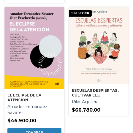
SIN STOCK
ESCUELAS DESPIERTAS .
EL ECLIPSE DE LA
CULTIVAR EL
ATENCION
MINDFULNESS CON NIÑOS
Pilar Aguilera
Y ADOLESCENTES
Amador Fernandez
$66.780,00
Savater
$46.900,00