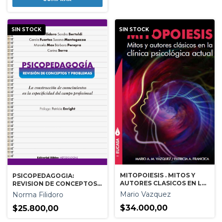
SIN STOCK
SIN STOCK
MITOPOIESIS . MITOS Y
PSICOPEDAGOGIA:
AUTORES CLASICOS EN LA
REVISION DE CONCEPTOS
CLINICA PSICOLOGICA
Y PROBLEMAS. LA
Mario Vazquez
Norma Filidoro
ACTUAL
CONSTRUCCION DE
$34.000,00
CONOCIMIENTOS EN LA
$25.800,00
ESPECIFICIDAD DEL