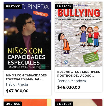
CAMPO PROFESIONAL
SIN STOCK
SIN STOCK
BULLYING . LOS MULTIPLES
NIÑOS CON CAPACIDADES
ROSTROS DEL ACOSO
ESPECIALES (MANUAL
ESCOLAR
Brenda Mendoza
PARA PADRES)
Pablo Pineda
$46.030,00
$47.860,00
SIN STOCK
SIN STOCK