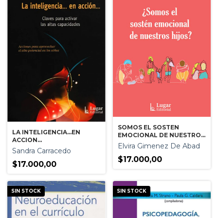
SOMOS EL SOSTEN
LA INTELIGENCIA...EN
EMOCIONAL DE NUESTROS
ACCION...
HIJOS?
Elvira Gimenez De Abad
Sandra Carracedo
$17.000,00
$17.000,00
SIN STOCK
SIN STOCK