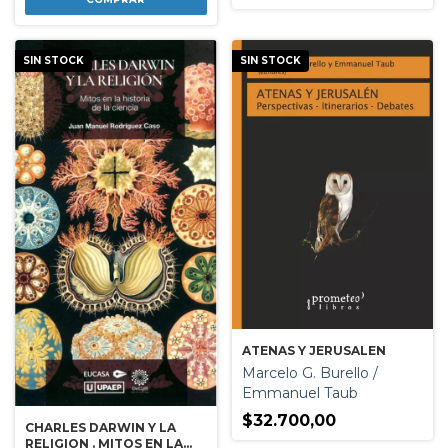
SIN STOCK
SIN STOCK
ATENAS Y JERUSALEN
Marcelo G. Burello /
Emmanuel Taub
$32.700,00
CHARLES DARWIN Y LA
RELIGION . MITOS EN LA