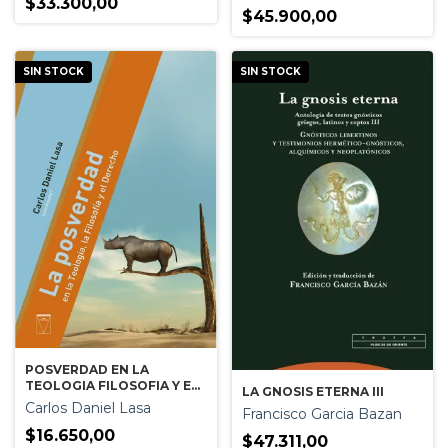
$33.300,00
$45.900,00
SIN STOCK
SIN STOCK
POSVERDAD EN LA
TEOLOGIA FILOSOFIA Y EL
LA GNOSIS ETERNA III
DERECHO LA
Carlos Daniel Lasa
Francisco Garcia Bazan
$16.650,00
$47.311,00