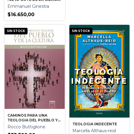
A LA TEOLOGIA
Emmanuel Ginestra
EUCARISTICA
$16.650,00
SIN STOCK
SIN STOCK
CAMINOS PARA UNA
TEOLOGIA DEL PUEBLO Y
TEOLOGIA INDECENTE
DE LA CULTURA
Rocco Buttiglione
Marcella Althaus-reid