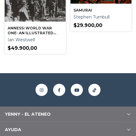
SAMURAI
Stephen Turnbull
$29.900,00
ANNESS: WORLD WAR
ONE- AN ILLUSTRATED
HISTORY
Ian Westwell
$49.900,00
YENNY - EL ATENEO
AYUDA