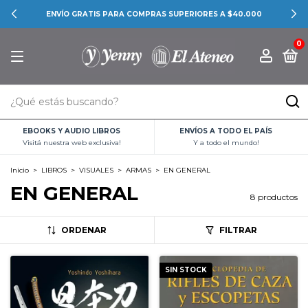
ENVÍO GRATIS PARA COMPRAS SUPERIORES A $40.000
0
EBOOKS Y AUDIO LIBROS
ENVÍOS A TODO EL PAÍS
Visitá nuestra web exclusiva!
Y a todo el mundo!
Inicio
>
LIBROS
>
VISUALES
>
ARMAS
>
EN GENERAL
EN GENERAL
8 productos
ORDENAR
FILTRAR
SIN STOCK