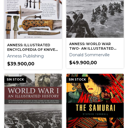
ANNESS: WORLD WAR
ANNESS: ILLUSTRATED
TWO- AN ILLUSTRATED
ENCYCLOPEDIA OF KNIVES
HISTORY
DAGGERS & BAYONETS
Donald Sommerville
Anness Publishing
$49.900,00
$39.900,00
SIN STOCK
SIN STOCK