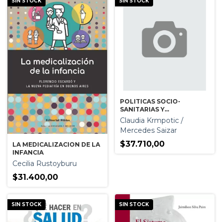
SIN STOCK
SIN STOCK
POLITICAS SOCIO-
SANITARIAS Y
ALTERNATIVAS
Claudia Krmpotic /
TERAPEUTICAS
Mercedes Saizar
$37.710,00
LA MEDICALIZACION DE LA
INFANCIA
Cecilia Rustoyburu
$31.400,00
SIN STOCK
SIN STOCK