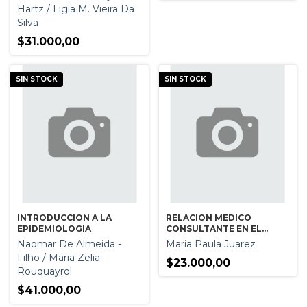
Hartz / Ligia M. Vieira Da
Silva
$31.000,00
SIN STOCK
SIN STOCK
INTRODUCCION A LA
RELACION MEDICO
EPIDEMIOLOGIA
CONSULTANTE EN EL
PRIMER NIVEL DE
Naomar De Almeida -
Maria Paula Juarez
ATENCION DE LA SALUD
Filho / Maria Zelia
$23.000,00
Rouquayrol
$41.000,00