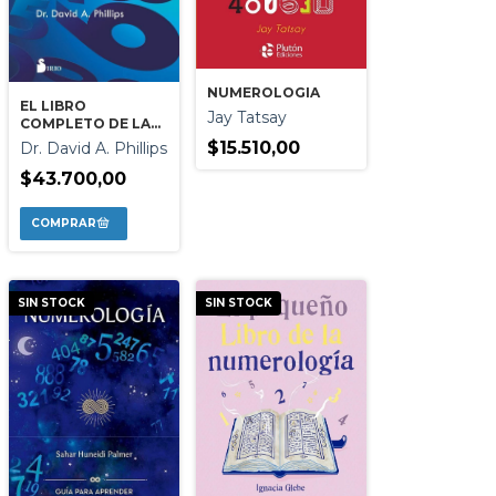
NUMEROLOGIA
EL LIBRO
Jay Tatsay
COMPLETO DE LA
NUMEROLOGIA
$15.510,00
Dr. David A. Phillips
$43.700,00
SIN STOCK
SIN STOCK