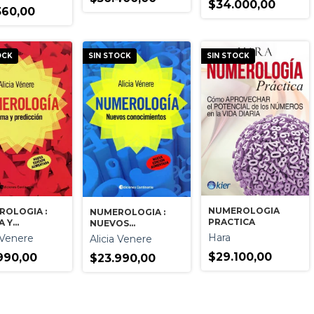
$34.000,00
360,00
OCK
SIN STOCK
SIN STOCK
NUMEROLOGIA
ROLOGIA :
NUMEROLOGIA :
PRACTICA
A Y
NUEVOS
ICCION
CONOCIMIENTOS
Hara
a Venere
Alicia Venere
$29.100,00
990,00
$23.990,00