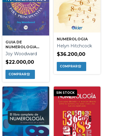
NUMEROLOGIA
GUIA DE
Helyn Hitchcock
NUMEROLOGIA
PARA
Joy Woodward
$36.200,00
PRINCIPIANTES
$22.000,00
SIN STOCK