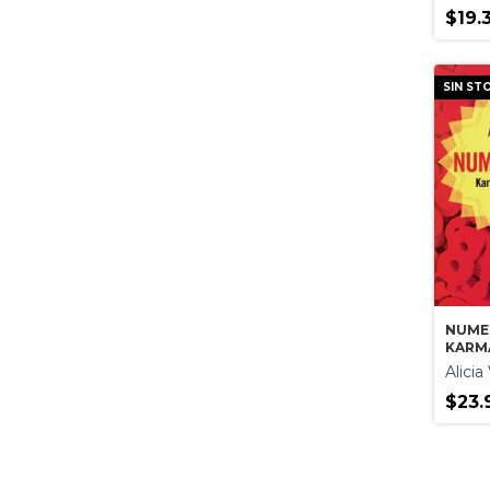
$19.
SIN ST
NUME
KARM
PRED
Alici
$23.