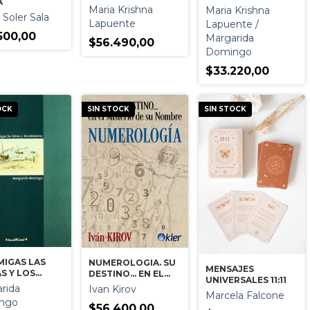
A
EVOLUTIVA
NOMBRES
Maria Krishna
Maria Krishna
 Soler Sala
PERSONALES CON
Lapuente
Lapuente /
EL ALFABETO
500,00
Margarida
HEBREO
$56.490,00
Domingo
$33.220,00
OCK
SIN STOCK
SIN STOCK
MIGAS LAS
NUMEROLOGIA. SU
MENSAJES
S Y LOS
DESTINO... EN EL
UNIVERSALES 11:11
ROS
MISTERIO DE SU
rida
Ivan Kirov
Marcela Falcone
NOMBRE
ngo
$56.400,00