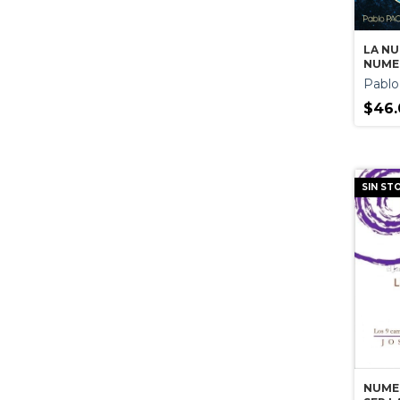
LA N
NUME
Pablo
$46.
SIN ST
NUME