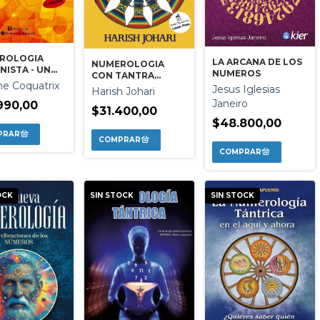
ROLOGIA
LA ARCANA DE LOS
NUMEROLOGIA
ISTA - UN
NUMEROS
CON TANTRA
NO DE
ne Coquatrix
AYURVEDA Y
Jesus Iglesias
Harish Johari
ACION
ASTROLOGIA
Janeiro
990,00
$31.400,00
$48.800,00
OCK
SIN STOCK
SIN STOCK