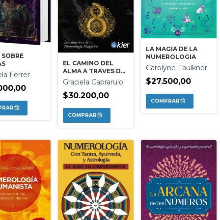
LA MAGIA DE LA
 SOBRE
NUMEROLOGIA
EL CAMINO DEL
AS
Carolyne Faulkner
ALMA A TRAVES DE
la Ferrer
LOS NUMEROS
$27.500,00
Graciela Caprarulo
000,00
$30.200,00