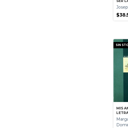
SER L
Josep
$38.
SIN ST
MIS A
LETRA
NUME
Marga
Domi