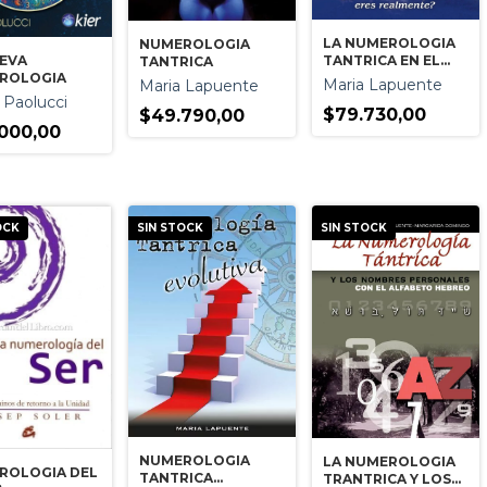
LA NUMEROLOGIA
NUMEROLOGIA
UEVA
TANTRICA EN EL
TANTRICA
ROLOGIA
AQUI Y AHORA
Maria Lapuente
Maria Lapuente
 Paolucci
$79.730,00
$49.790,00
000,00
OCK
SIN STOCK
SIN STOCK
NUMEROLOGIA
LA NUMEROLOGIA
ROLOGIA DEL
TANTRICA
TRANTRICA Y LOS