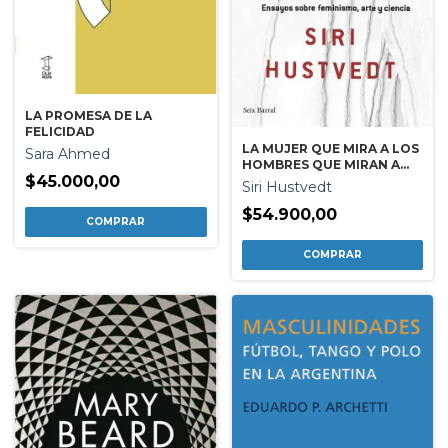
LA PROMESA DE LA
FELICIDAD
LA MUJER QUE MIRA A LOS
Sara Ahmed
HOMBRES QUE MIRAN A
$45.000,00
LAS MUJERES
Siri Hustvedt
$54.900,00