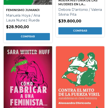
NUEVA HISTORIA DE LAS
MUJERES EN LA
ARGENTINA VOL 2
Debora D'antonio / Valeria
FEMINISMO JUMANJI
Silvina Pita
Manuela Hoya / Ana
Laura Nunez Rueda
$39.800,00
$28.900,00