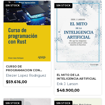
SIN STOCK
SIN STOCK
CURSO DE
PROGRAMACION CON
RUST
EL MITO DE LA
Eliezer Lopez Rodriguez
INTELIGENCIA ARTIFICIAL
$59.616,00
Erik J. Larson
$48.900,00
SIN STOCK
SIN STOCK