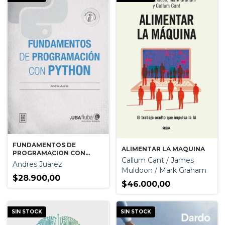
FUNDAMENTOS DE
ALIMENTAR LA MAQUINA
PROGRAMACION CON
Callum Cant / James
PYTHON
Andres Juarez
Muldoon / Mark Graham
$28.900,00
$46.000,00
SIN STOCK
SIN STOCK