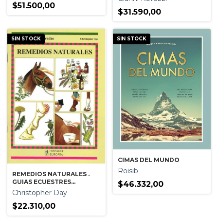
$51.500,00
$31.590,00
SIN STOCK
SIN STOCK
CIMAS DEL MUNDO
Roisib
REMEDIOS NATURALES .
GUIAS ECUESTRES
$46.332,00
ILUSTRADAS
Christopher Day
$22.310,00