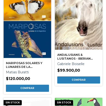
ANDALUSIANS &
LUSITANOS - IBERIAN
HORSES
MARIPOSAS SOLARES Y
Gabriele Boiselle
LUNARES DE LA
$99.900,00
ARGENTINA
Matias Buratti
$120.000,00
SIN STOCK
SIN STOCK