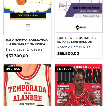
QUE EJERCICIOS HACES .
BALONCESTO FORMATIVO
ESTO ES MINI BASQUET
. LA PREPARACION FISICA III
Antonio Carrillo Ruiz
. DE JUNIORS A SENIORS
Pablo Esper Di Cesare
$55.800,00
$33.300,00
SIN STOCK
SIN STOCK