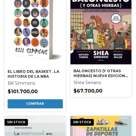
BALONCESTO (Y OTRAS
EL LIBRO DEL BASKET . LA
HIERBAS) NUEVA EDICION
HISTORIA DE LA NBA
AMPLIADA
Shea Serrano
Bill Simmons
$67.700,00
$101.700,00
SIN STOCK
SIN STOCK