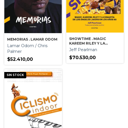
SHOWTIME . MAGIC
MEMORIAS . LAMAR ODOM
KAREEM RILEY Y LA
Lamar Odom / Chris
DINASTIA DE LOS ANGELES
Jeff Pearlman
Palmer
LAKERS EN LOS AÑOS 80
$70.530,00
$52.410,00
SIN STOCK