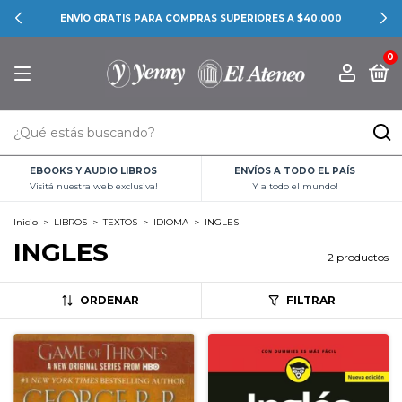
ENVÍO GRATIS PARA COMPRAS SUPERIORES A $40.000
0
EBOOKS Y AUDIO LIBROS
ENVÍOS A TODO EL PAÍS
Visitá nuestra web exclusiva!
Y a todo el mundo!
Inicio
>
LIBROS
>
TEXTOS
>
IDIOMA
>
INGLES
INGLES
2 productos
ORDENAR
FILTRAR