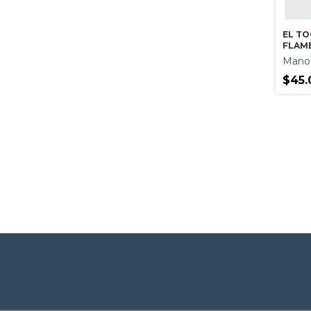
EL T
FLAME
Manol
$45.