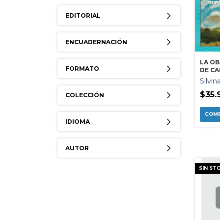
EDITORIAL
ENCUADERNACIÓN
LA OB
FORMATO
DE C
GUAS
Silvin
$35.
COLECCIÓN
IDIOMA
AUTOR
SIN ST