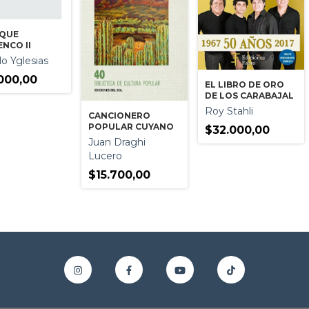
OQUE
NCO II
o Yglesias
000,00
EL LIBRO DE ORO
DE LOS CARABAJAL
Roy Stahli
CANCIONERO
POPULAR CUYANO
$32.000,00
Juan Draghi
Lucero
$15.700,00