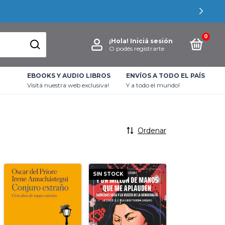
0
¡Hola!
Iniciá sesión
O podés registrarte
EBOOKS Y AUDIO LIBROS
ENVÍOS A TODO EL PAÍS
Visitá nuestra web exclusiva!
Y a todo el mundo!
Ordenar
SIN STOCK