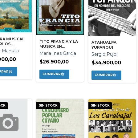
RA MUSICAL
TITO FRANCIA Y LA
ATAHUALPA
ARLOS
MUSICA EN
YUPANQUI
TAVINO
a Mansilla
MENDOZA
Maria Ines Garcia
Sergio Pujol
900,00
$26.900,00
$34.900,00
OCK
SIN STOCK
SIN STOCK