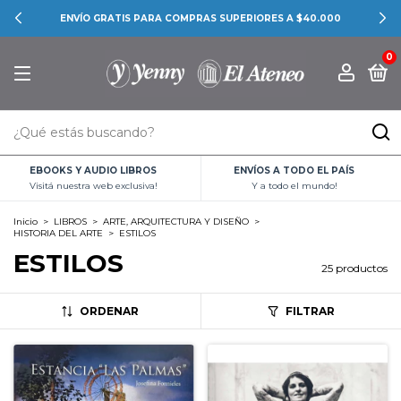
ENVÍO GRATIS PARA COMPRAS SUPERIORES A $40.000
0
EBOOKS Y AUDIO LIBROS
ENVÍOS A TODO EL PAÍS
Visitá nuestra web exclusiva!
Y a todo el mundo!
Inicio
>
LIBROS
>
ARTE, ARQUITECTURA Y DISEÑO
>
HISTORIA DEL ARTE
>
ESTILOS
ESTILOS
25 productos
ORDENAR
FILTRAR