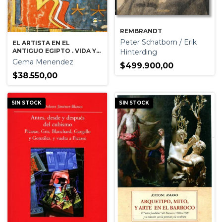
REMBRANDT
Peter Schatborn / Erik
EL ARTISTA EN EL
ANTIGUO EGIPTO . VIDA Y
Hinterding
CARRERA DE LOS
Gema Menendez
$499.900,00
PINTORES DE RAMSES II
$38.550,00
SIN STOCK
SIN STOCK