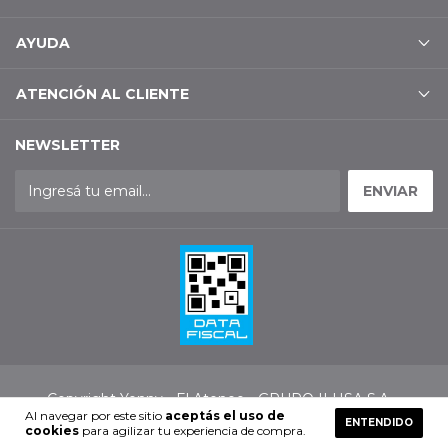
AYUDA
ATENCIÓN AL CLIENTE
NEWSLETTER
Copyright Yenny - El Ateneo - GRUPO ILHSA S.A. -
30654386192 - 2026. Todos los derechos reservados.
Al navegar por este sitio
aceptás el uso de
ENTENDIDO
cookies
para agilizar tu experiencia de compra.