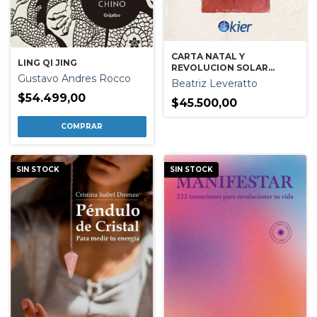
CARTA NATAL Y
LING QI JING
REVOLUCION SOLAR
Gustavo Andres Rocco
EXPRES
Beatriz Leveratto
$54.499,00
$45.500,00
SIN STOCK
SIN STOCK