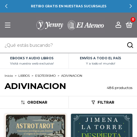
RETIRO GRATIS EN NUESTRAS SUCURSALES
0
EBOOKS Y AUDIO LIBROS
ENVÍOS A TODO EL PAÍS
Visitá nuestra web exclusiva!
Y a todo el mundo!
Inicio
>
LIBROS
>
ESOTERISMO
>
ADIVINACION
ADIVINACION
486 productos
ORDENAR
FILTRAR