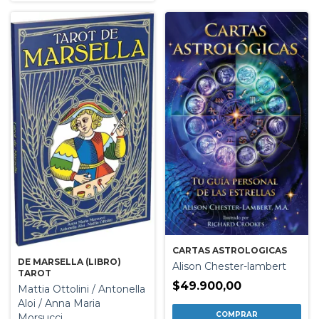
CARTAS ASTROLOGICAS
DE MARSELLA (LIBRO)
Alison Chester-lambert
TAROT
$49.900,00
Mattia Ottolini / Antonella
Aloi / Anna Maria
Morsucci