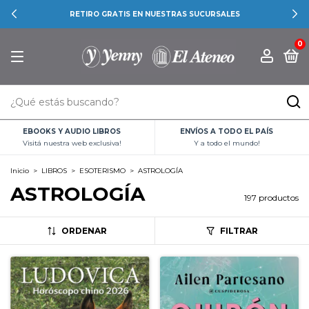
RETIRO GRATIS EN NUESTRAS SUCURSALES
0
EBOOKS Y AUDIO LIBROS
ENVÍOS A TODO EL PAÍS
Visitá nuestra web exclusiva!
Y a todo el mundo!
Inicio
>
LIBROS
>
ESOTERISMO
>
ASTROLOGÍA
ASTROLOGÍA
197 productos
ORDENAR
FILTRAR