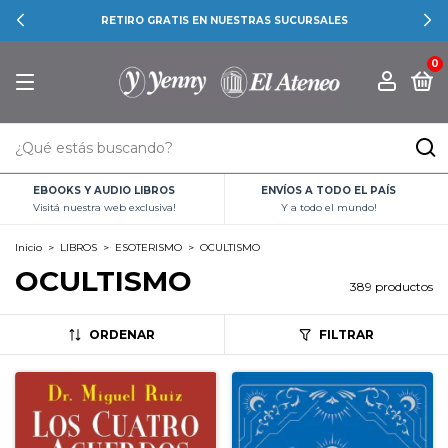
ENVÍO GRATIS PARA COMPRAS SUPERIORES A $40.000
0
EBOOKS Y AUDIO LIBROS
ENVÍOS A TODO EL PAÍS
Visitá nuestra web exclusiva!
Y a todo el mundo!
Inicio
>
LIBROS
>
ESOTERISMO
>
OCULTISMO
OCULTISMO
389 productos
ORDENAR
FILTRAR