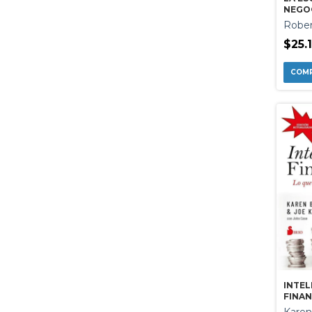
NEGO
Rober
$25.
INTEL
FINAN
QUE 
Kare