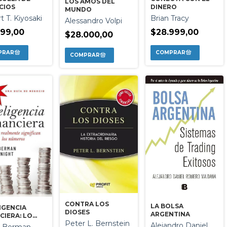
LOS AMOS DEL
CIOS
DINERO
MUNDO
t T. Kiyosaki
Brian Tracy
Alessandro Volpi
199,00
$28.999,00
$28.000,00
CONTRA LOS
LA BOLSA
IGENCIA
DIOSES
ARGENTINA
CIERA: LO
Peter L. Bernstein
REALMENTE
Alejandro Daniel
n Berman