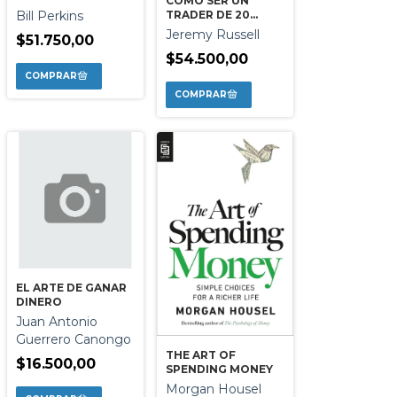
COMO SER UN
Bill Perkins
TRADER DE 20
MINUTOS
Jeremy Russell
$51.750,00
$54.500,00
EL ARTE DE GANAR
DINERO
Juan Antonio
Guerrero Canongo
THE ART OF
$16.500,00
SPENDING MONEY
Morgan Housel