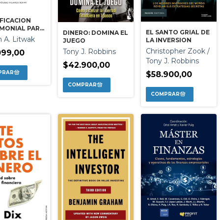
FICACION
MONIAL PARA
EL SANTO GRIAL DE
DINERO: DOMINA EL
RITIES
n A. Litwak
LA INVERSION
JUEGO
Christopher Zook /
Tony J. Robbins
099,00
Tony J. Robbins
$42.900,00
$58.900,00