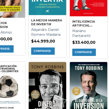
LA MEJOR MANERA
INTELIGENCIA
EJOR
DE INVERTIR
ARTIFICIAL
SION
Alejandro Daniel
APLICADA A LAS
Mariano
 Alonso
FINANZAS
Romero Maidana
Pantanetti
000,00
$44.999,00
$33.400,00