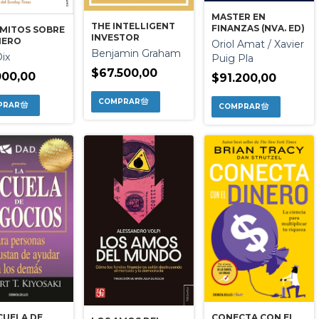
MASTER EN
THE INTELLIGENT
FINANZAS (NVA. ED)
 MITOS SOBRE
INVESTOR
NERO
Oriol Amat / Xavier
Benjamin Graham
ix
Puig Pla
$67.500,00
000,00
$91.200,00
CUELA DE
CONECTA CON EL