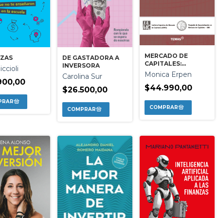
MERCADO DE
NZAS
DE GASTADORA A
CAPITALES:
INVERSORA
ccioli
MANUAL PARA NO
Monica Erpen
Carolina Sur
ESPECIALISTAS
900,00
$44.990,00
$26.500,00