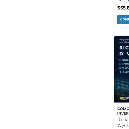
SIGNI
NUME
$55.
COMO
INVER
ACCIO
Richa
Wyck