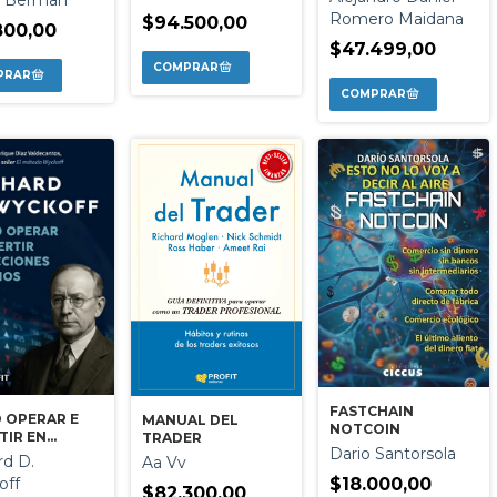
FICAN LOS
Romero Maidana
$94.500,00
ROS
800,00
$47.499,00
FASTCHAIN
 OPERAR E
MANUAL DEL
NOTCOIN
TIR EN
TRADER
Dario Santorsola
NES Y BONOS
rd D.
Aa Vv
$18.000,00
off
$82.300,00