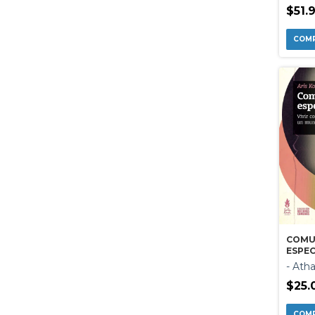
$51.
COMU
ESPE
- Ath
$25.