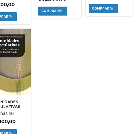
900,00
NIDADES
CULATIVAS
anasiou
000,00