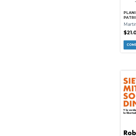
PLANI
PATRI
CELEB
Marti
$21.