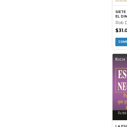
SIETE
EL DI
Rob D
$31.
LA ES